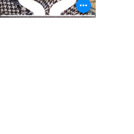
12 juin
Accès aux soins - une
caravane médicale au
cœur des territoires