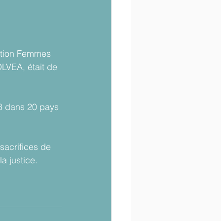
iation Femmes 
OLVEA, était de 
98 dans 20 pays 
sacrifices de 
a justice. 