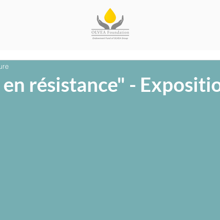
ure
n résistance" - Expositi