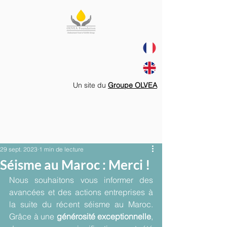
Un site du
Groupe OLVEA
29 sept. 2023
1 min de lecture
Séisme au Maroc : Merci !
Nous souhaitons vous informer des 
avancées et des actions entreprises à 
la suite du récent séisme au Maroc. 
Grâce à une 
générosité exceptionnelle
, 