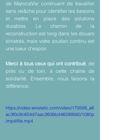
de MarocaVie continuent de travailler 
sans relâche pour identifier les besoins 
et mettre en place des solutions 
durables. Le chemin de la 
reconstruction est long dans les douars 
sinistrés, mais votre soutien continu est 
une lueur d'espoir. 
Merci à tous ceux qui ont contribué
, de 
près ou de loin, à cette chaîne de 
solidarité. Ensemble, nous faisons la 
différence. 
https://video.wixstatic.com/video/170556_a6
ac3f0c8c654d7aac2606bd46599560/1080p
/mp4/file.mp4