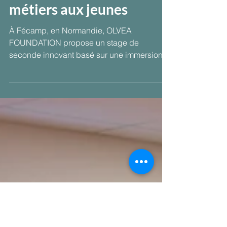
faire découvrir les
métiers aux jeunes
À Fécamp, en Normandie, OLVEA
FOUNDATION propose un stage de
seconde innovant basé sur une immersion
dans plusieurs entreprises locales. Cette
expérience permet aux élèves de découvrir
la diversité des métiers, de mieux
comprendre le monde professionnel et
d’affiner leur orientation grâce à des
situations concrètes.