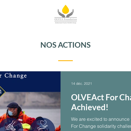
NOS ACTIONS
14 déc. 2021
OLVEAct For Ch
Achieved!
We are excited to announce t
For Change solidarity chall