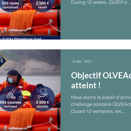
During 12 weeks, OLVEA's...
14 déc. 2021
Objectif OLVEAc
atteint !
Nous avons le plaisir d’anno
challenge solidaire OLVEAct 
Durant 12 semaines, les...