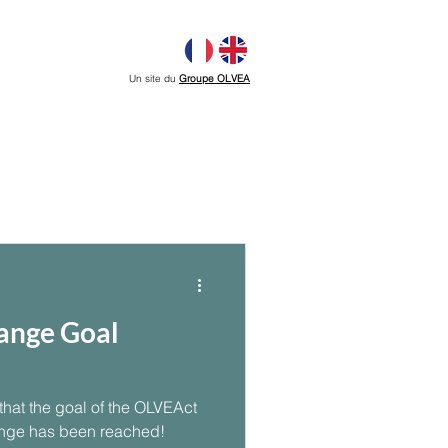
Un site du
Groupe OLVEA
ange Goal
hat the goal of the OLVEAct
enge has been reached!