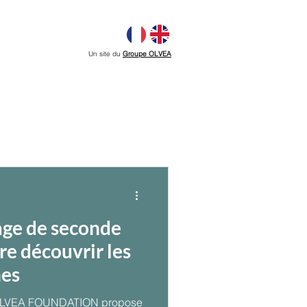
Un site du
Groupe OLVEA
age de seconde
ire découvrir les
nes
 OLVEA FOUNDATION propose