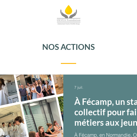
NOS ACTIONS
7 juil.
À Fécamp, un st
collectif pour fa
métiers aux jeu
À Fécamp, en Normandie,