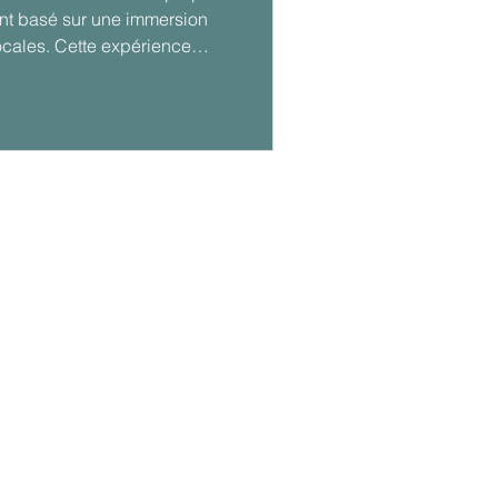
nt basé sur une immersion
ocales. Cette expérience
ir la diversité des métiers,
e professionnel et d’affiner
situations concrètes.
Contact
Stéphanie Michaut -
Daudruy
Tel: 02 35 29 28 54
Email:
smichaut@olvea.com