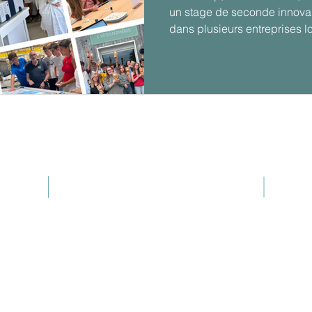
un stage de seconde innova
dans plusieurs entreprises l
permet aux élèves de découvr
de mieux comprendre le mond
leur orientation grâce à des 
Rue Jean Paumier
Parc d'Activités des Hautes Falaises
76400 Saint Léonard - France
© Copyright 2018 - OLVEA