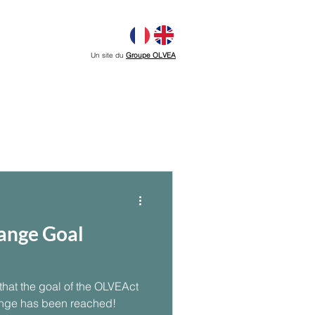
Un site du
Groupe OLVEA
ange Goal
hat the goal of the OLVEAct
enge has been reached!