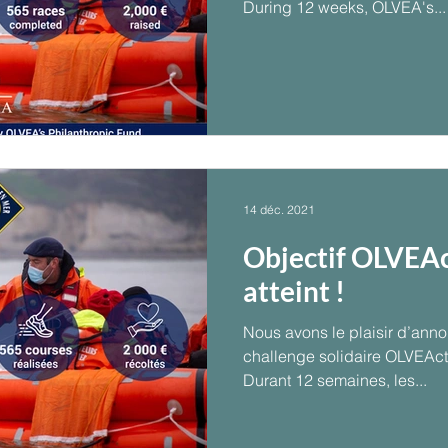
During 12 weeks, OLVEA's...
14 déc. 2021
Objectif OLVEAc
atteint !
Nous avons le plaisir d’anno
challenge solidaire OLVEAct 
Durant 12 semaines, les...