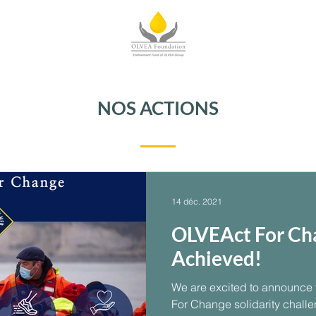
NOS ACTIONS
14 déc. 2021
OLVEAct For Ch
Achieved!
We are excited to announce t
For Change solidarity chall