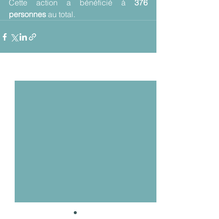
Cette action a bénéficié à 
376 
personnes 
au total.
Voir tout
Posts récents