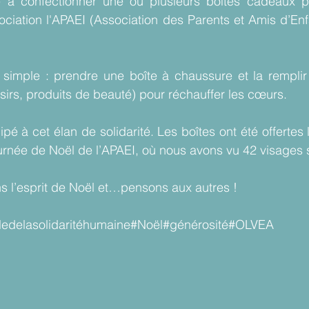
 à confectionner une ou plusieurs boîtes cadeaux po
ciation l'APAEI (Association des Parents et Amis d’Enf
t simple : prendre une boîte à chaussure et la remplir
oisirs, produits de beauté) pour réchauffer les cœurs.
pé à cet élan de solidarité. Les boîtes ont été offertes
ournée de Noël de l’APAEI, où nous avons vu 42 visages s’
 l’esprit de Noël et…pensons aux autres !
ledelasolidaritéhumaine
#Noël
#générosité
#OLVEA