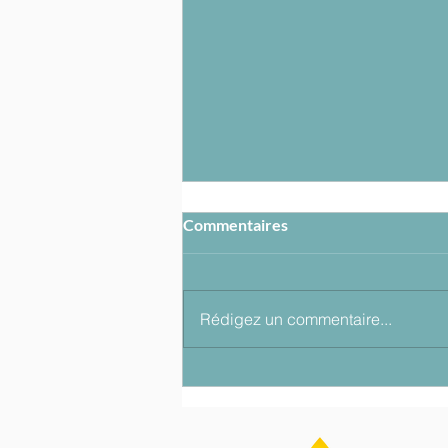
Commentaires
Rédigez un commentaire...
"Petite Personne" : quand la
parole des enfants monte sur
scène dans l'agglomération
fécampoise