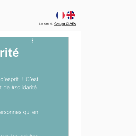
Un site du
Groupe OLVEA
rité
esprit ! C’est 
t de 
#solidarité
.
ersonnes qui en 