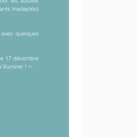
ur les adultes 
ants Inadaptés) 
 avec quelques 
 le 17 décembre 
illuminer ! ✨  