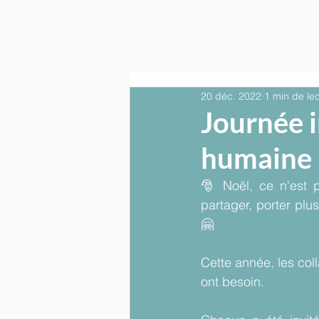
20 déc. 2022
1 min de le
Journée i
humaine
🎅 Noël, ce n'est p
partager, porter plus
🤗
Cette année, les col
ont besoin.