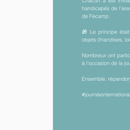
Chacun a été invité
handicapés de l’asso
de Fécamp.
🎁 Le principe étai
objets (friandises, l
Nombreux ont partici
à l’occasion de la j
Ensemble, répandons
#journéeinternationa