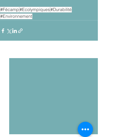
#Fécamp
#Ecolympiques
#Durabilité
#Environnement
Voir tout
Posts récents