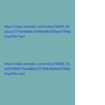
https://video.wixstatic.com/video/756f92_80
a2ca12115e49a6a1d5493a9b25f5ad/1080p
/mp4/file.mp4
https://video.wixstatic.com/video/756f92_55
a52f4389514a0a960d7219e649a9ed/1080p
/mp4/file.mp4