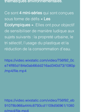
thématiques environnementales
.
Ce sont 
4 mini-séries
 qui sont conçues 
sous forme de défis
 « Les 
Ecolympiques »
. Elles ont pour objectif 
de sensibiliser de manière ludique aux 
sujets suivants : la propreté urbaine, le 
tri sélectif, l’usage du plastique et la 
réduction de la consommation d'eau.
https://video.wixstatic.com/video/756f92_0c
e74ff85d184e0ab66dd216ad340d73/1080p
/mp4/file.mp4
https://video.wixstatic.com/video/756f92_eb
91078b966a444c8793cd1109d56961/1080
p/mp4/file.mp4