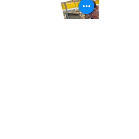
7 juil.
High school internship in
Fécamp, Normandy: a