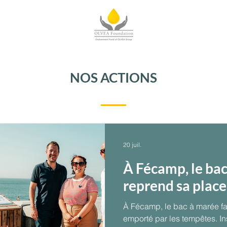
NOS ACTIONS
20 juil.
À Fécamp, le ba
reprend sa place 
À Fécamp, le bac à marée fai
emporté par les tempêtes. Ins