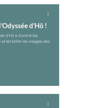
 l’Odyssée d’Hô !
sée d’Hô a illuminé les
t fait briller les visages des