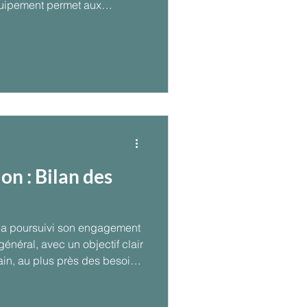
uipement permet aux
échets retrouvés sur la
ilisation du public à la
océans.
n : Bilan des
a poursuivi son engagement
général, avec un objectif clair
rain, au plus près des besoins