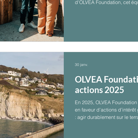
d'OLVEA Foundation, cet éq
promeneurs de déposer les d
plage et participe à la sensib
protection du littoral et des 
30 janv.
OLVEA Foundatio
actions 2025
En 2025, OLVEA Foundation 
en faveur d’actions d’intérêt 
: agir durablement sur le ter
locaux.