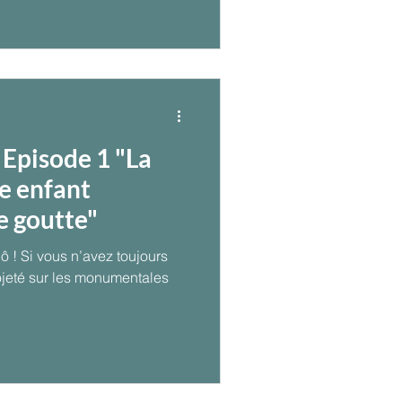
 Episode 1 "La
e enfant
e goutte"
 toujours
es monumentales