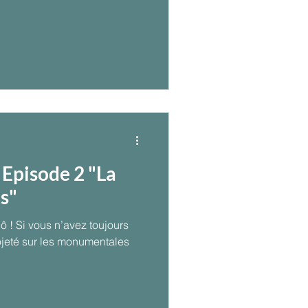
 Episode 2 "La
s"
 toujours
mentales