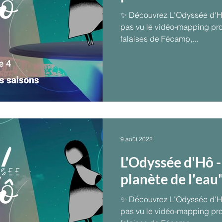
✨ Découvrez L'Odyssée d'Hô 
pas vu le vidéo-mapping projeté sur les monu
falaises de Fécamp,...
9 août 2022
L'Odyssée d'Hô -
planète de l'eau
✨ Découvrez L'Odyssée d'Hô ! Si vous n’avez
pas vu le vidéo-mapping projeté sur les monu