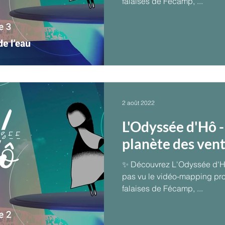
falaises de Fécamp, ...
2 août 2022
L'Odyssée d'Hô -
planète des vent
✨ Découvrez L'Odyssée d'Hô ! Si vous n’avez
pas vu le vidéo-mapping projeté sur les monu
falaises de Fécamp, ...