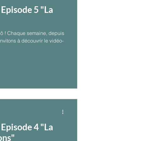
 Episode 5 "La
ô ! Chaque semaine, depuis
invitons à découvrir le vidéo-
 Episode 4 "La
ons"