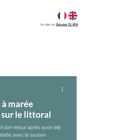
Un site du
Groupe OLVEA
c à marée
sur le littoral
t son retour après avoir été
tallé avec le soutien