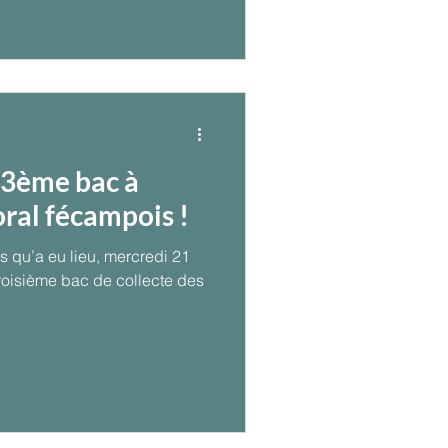
 3ème bac à
oral fécampois !
s qu’a eu lieu, mercredi 21
troisième bac de collecte des